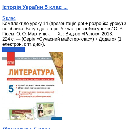
Історія України 5 клас ...
5 клас
Комплект до уроку 14 (презентація ppt + розробка уроку) з
посібника: Вступ до історії. 5 клас: розробки уроків / О. В.
Гісем, О. О. Мартинюк. — X. : Вид-во «Ранок», 2013. —
224 с. — (Серія «Сучасний майстер-клас») + Додаток (1
електрон. опт. диск).
читати далі